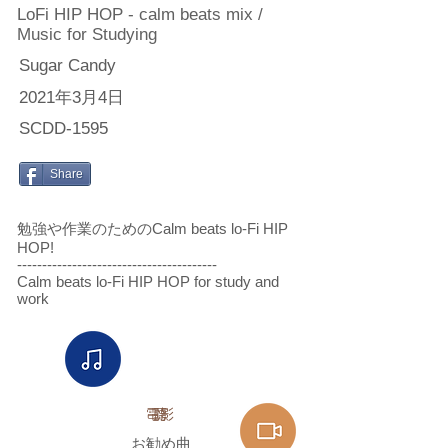
LoFi HIP HOP - calm beats mix /
Music for Studying
Sugar Candy
2021年3月4日
SCDD-1595
Share
勉強や作業のためのCalm beats lo-Fi HIP
HOP!
----------------------------------------
Calm beats lo-Fi HIP HOP for study and
work
電影
聽
お勧め曲