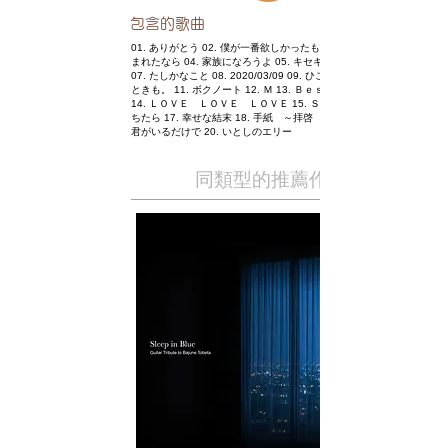
包含的歌曲
01. ありがとう 02. 僕が一番欲しかったもの 03. やさしさに包
まれたなら 04. 家族になろうよ 05. キセキ 06. ＰＲＩＤＥ
07. たしかなこと 08. 2020/03/09 09. ひこうき雲 10. どんな
ときも。 11. ボクノート 12. Ｍ 13. Ｂｅｓｔ Ｆｒｉｅｎｄ
14. ＬＯＶＥ ＬＯＶＥ ＬＯＶＥ 15. Ｓｔｏｒｙ 16. 恋にお
ちたら 17. 幸せな結末 18. 手紙 ～拝啓 十五の君へ～ 19.
君がいるだけで 20. いとしのエリー
同類型的推薦作品