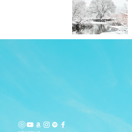
最佳
APP
話題
撿起
藝術家
產品信