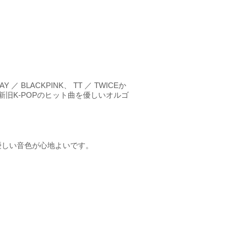
BLACKPINK、 TT ／ TWICEか
ど、新旧K-POPのヒット曲を優しいオルゴ
優しい音色が心地よいです。