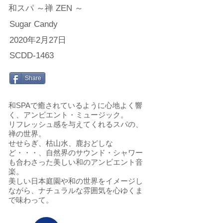
和スパ ～禅 ZEN ～
Sugar Candy
2020年2月27日
SCDD-1463
Share
和SPAで癒されているように心地よく響
く、アンビエント・ミュージック。
リフレッシュ感を与えてくれるスパの、
禅の世界。
せせらぎ、枯山水、鹿おどしな
ど・・・、自然界のサウンド・シャワー
も合わさった美しい和のアンビエント音
楽。
美しい日本庭園や和の世界をイメージし
ながら、ナチュラルな雰囲気を心ゆくま
で味わって。