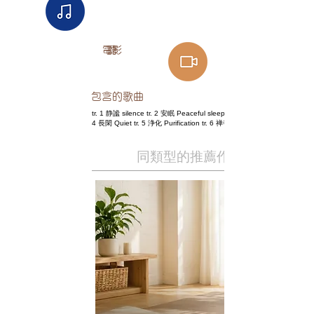
電影
聽
包含的歌曲
tr. 1 静謐 silence tr. 2 安眠 Peaceful sleep tr. 3 夢幻 Dream tr.
4 長閑 Quiet tr. 5 浄化 Purification tr. 6 禅寺
同類型的推薦作品