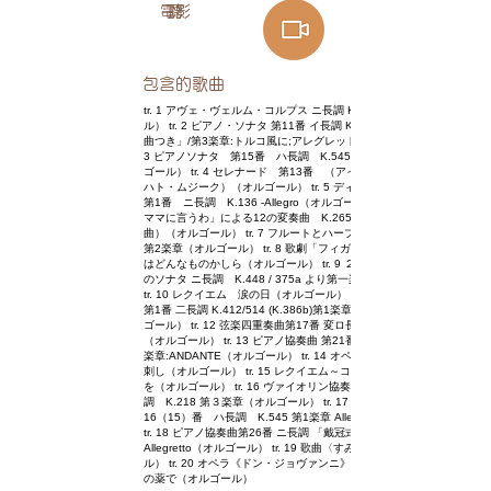
電影
聽
包含的歌曲
tr. 1 アヴェ・ヴェルム・コルプス ニ長調 K. 618（オルゴー
ル） tr. 2 ピアノ・ソナタ 第11番 イ長調 K.331「トルコ行進
曲つき」/第3楽章:トルコ風に;アレグレット（オルゴール） tr.
3 ピアノソナタ 第15番 ハ長調 K.545 ～第一楽章（オル
ゴール） tr. 4 セレナード 第13番 （アイネ・クライネ・ナ
ハト・ムジーク）（オルゴール） tr. 5 ディヴェルティメント
第1番 ニ長調 K.136 -Allegro（オルゴール） tr. 6 「ああ、
ママに言うわ」による12の変奏曲 K.265（きらきら星変奏
曲）（オルゴール） tr. 7 フルートとハープのための協奏曲
第2楽章（オルゴール） tr. 8 歌劇「フィガロの結婚」より恋と
はどんなものかしら（オルゴール） tr. 9 ２台のピアノのため
のソナタ ニ長調 K.448 / 375a より第一楽章（オルゴール）
tr. 10 レクイエム 涙の日（オルゴール） tr. 11 ホルン協奏曲
第1番 二長調 K.412/514 (K.386b)第1楽章: ALLEGRO（オル
ゴール） tr. 12 弦楽四重奏曲第17番 変ロ長調 K.458 「狩り」
（オルゴール） tr. 13 ピアノ協奏曲 第21番 ハ長調 K.467 第2
楽章:ANDANTE（オルゴール） tr. 14 オペラ「魔笛」～俺は鳥
刺し（オルゴール） tr. 15 レクイエム～コンムニオ：永遠の光
を（オルゴール） tr. 16 ヴァイオリン協奏曲 第4番 ニ長
調 K.218 第３楽章（オルゴール） tr. 17 ピアノソナタ 第
16（15）番 ハ長調 K.545 第1楽章 Allegro（オルゴール）
tr. 18 ピアノ協奏曲第26番 ニ長調 「戴冠式」 K. 537 _ III.
Allegretto（オルゴール） tr. 19 歌曲〈すみれ〉（オルゴー
ル） tr. 20 オペラ《ドン・ジョヴァンニ》 ～恋人よ、さあこ
の薬で（オルゴール）