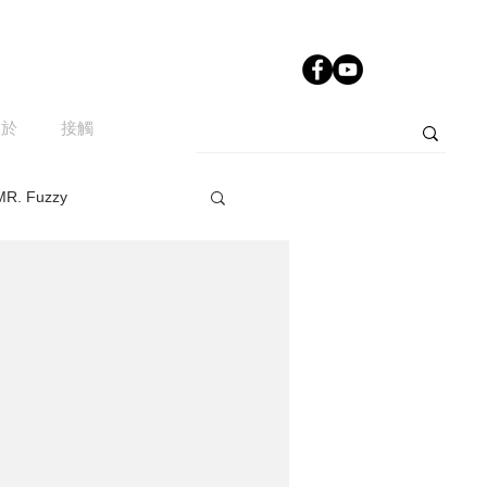
關於
接觸
MR. Fuzzy
e
sugarcandy
IST