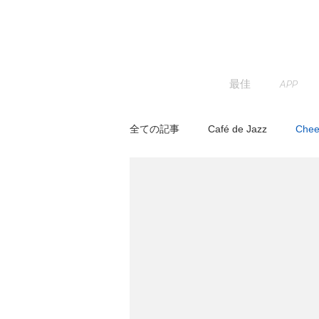
最佳
APP
全ての記事
Café de Jazz
Chee
JAZZ PARADISE
KENTA HAY
Track Maker R
News
Re
トベタ ・バジュン
小林信吾