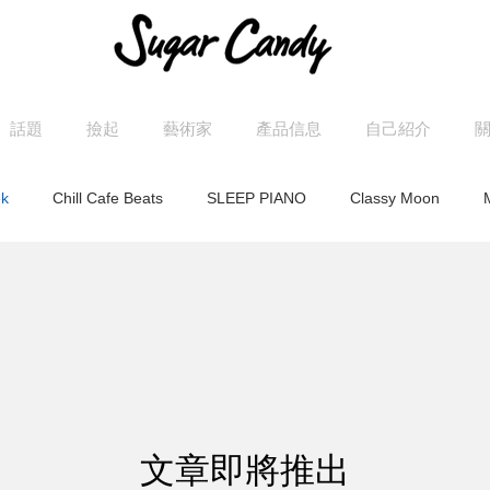
話題
撿起
藝術家
產品信息
自己紹介
k
Chill Cafe Beats
SLEEP PIANO
Classy Moon
ASHI
MAOCHICA
RELAX WORLD
Moonlight Jazz Blu
lease
すみれ
Peaceful Piano
Other
HAPPY PIAN
文章即將推出
Youtube
特集