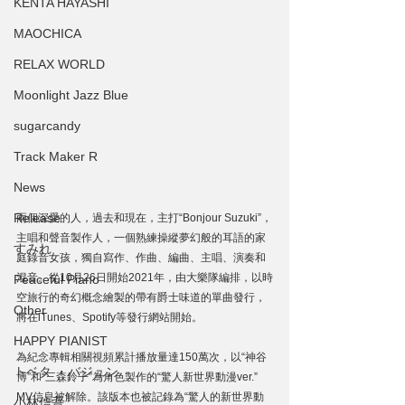
KENTA HAYASHI
MAOCHICA
RELAX WORLD
Moonlight Jazz Blue
sugarcandy
Track Maker R
News
Release
兩個深愛的人，過去和現在，主打“Bonjour Suzuki”，
主唱和聲音製作人，一個熟練操縱夢幻般的耳語的家
すみれ
庭錄音女孩，獨自寫作、作曲、編曲、主唱、演奏和
混音。從10月26日開始2021年，由大樂隊編排，以時
Peaceful Piano
空旅行的奇幻概念繪製的帶有爵士味道的單曲發行，
Other
將在iTunes、Spotify等發行網站開始。
HAPPY PIANIST
為紀念專輯相關視頻累計播放量達150萬次，以“神谷
トベタ ・バジュン
博”和“三森鈴子”為角色製作的“驚人新世界動漫ver.”
MV信息被解除。該版本也被記錄為“驚人的新世界動
小林信吾