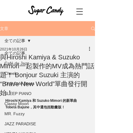
文章
全ての記事
2021年10月26日
全ての記事
與Hiroshi Kamiya & Suzuko
Café de Jazz
Mimori一起製作的MV成為熱門話
Cheek
題！ Bonjour Suzuki 主演的
“Brave New World”單曲發行開
Chill Cafe Beats
始！
SLEEP PIANO
Hiroshi Kamiya 和 Suzuko Mimori 的新單曲 
Classy Moon
Tobeta Bajune，其中還包括動畫版！
MR. Fuzzy
JAZZ PARADISE