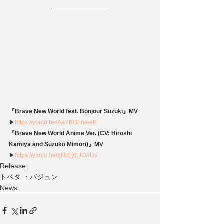
『Brave New World feat. Bonjour Suzuki』MV
▶
https://youtu.be/AaYBGhnieeE
『Brave New World Anime Ver. (CV: Hiroshi 
Kamiya and Suzuko Mimori)』MV
▶
https://youtu.be/qNrEyEJOAUs
Release
トベタ ・バジュン
News