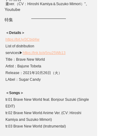
畫ver.（CV：Hiroshi Kamiya＆Suzuko Mimori）”。
Youtube
特集
＜Details＞
https://bit.ly/3Cbid4w
List of distribution 
services
▶
https://lnk.to/q5nu25Wb13
Title：Brave New World
Artist：Bajune Tobeta
Release：2021年10月26日（火）
LAbel：Sugar Candy
＜Songs＞
tr.01 Brave New World feat. Bonjour Suzuki (Single 
EDIT)
tr.02 Brave New World Anime Ver. (CV: Hiroshi 
Kamiya and Suzuko Mimori)
tr.03 Brave New World (Instrumental)