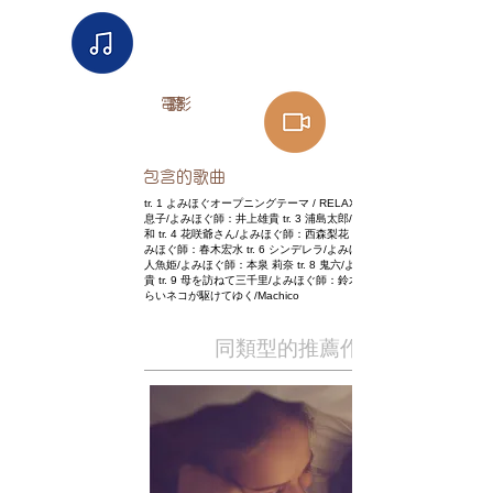
電影
聽
包含的歌曲
tr. 1 よみほぐオープニングテーマ / RELAX WORLD tr. 2 蛇の
息子/よみほぐ師：井上雄貴 tr. 3 浦島太郎/よみほぐ師：町田広
和 tr. 4 花咲爺さん/よみほぐ師：西森梨花 tr. 5 三枚のお札/よ
みほぐ師：春木宏水 tr. 6 シンデレラ/よみほぐ師：巴奎依 tr. 7
人魚姫/よみほぐ師：本泉 莉奈 tr. 8 鬼六/よみほぐ師：井上雄
貴 tr. 9 母を訪ねて三千里/よみほぐ師：鈴木みのり tr. 10 さす
らいネコが駆けてゆく/Machico
同類型的推薦作品